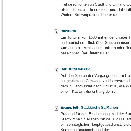
Frühgeschichte von Stadt und Umland G
Stein-, Bronze-, Urnenfelder- und Hallstatt
Weitere Schwerpunkte: Römer am ...
Blasturm
Ein Torturm von 1603 mit eingerichteter
und herrlichem Blick über Gunzenhausen
wird auch als Ansbacher Torturm oder Ne
bezeichnet. Der Unterbau ist ...
Der Burgstallwald
Auf den Spuren der Vergangenheit Im Bur
ausgewiesene Gehwege zu Überresten d
dem 2. Jahrhundet nach Christus, wie W
einem Kastell, die entlang dem ...
Evang.-luth. Stadtkirche St. Marien
Prägend für das Erscheinungsbild der Sta
Stadtkirche St. Marien mit ca. 1.200 Plät
ein sonntäglicher Hauptgottesdienst, viel
Sondergottesdienste und der ...