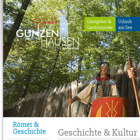
Gastgeber &
Urlaub
Gastronomie
am See
Gunzenhausen
Römer &
Geschichte & Kultur
Geschichte